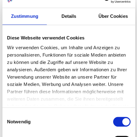
Wir freuen uns auf Ihre
Bewerbung.
Zustimmung
Details
Über Cookies
Oft ist der erste Schritt der Schwierigste. Das gilt
Diese Webseite verwendet Cookies
besonders auch für den Wechsel des Arbeitsplatzes.
Wir verwenden Cookies, um Inhalte und Anzeigen zu
Aber dabei helfen wir gerne: bei Fragen zu den offenen
personalisieren, Funktionen für soziale Medien anbieten
Stellen, zu unseren besonderen Leistungen oder aber
zu können und die Zugriffe auf unsere Website zu
auch zum Bewerbungsprozess selbst. Am besten
analysieren. Außerdem geben wir Informationen zu Ihrer
einfach per E-Mail oder über das Kontaktformular
Verwendung unserer Website an unsere Partner für
melden und wir antworten so schnell es geht. Wir
soziale Medien, Werbung und Analysen weiter. Unsere
freuen uns auf jeden, der an der Arbeit im Diakonie-
Partner führen diese Informationen möglicherweise mit
Klinikum interessiert ist.
weiteren Daten zusammen, die Sie ihnen bereitgestellt
haben oder die sie im Rahmen Ihrer Nutzung der Dienste
Kontaktformular
gesammelt haben. Sie geben Einwilligung zu unseren
Einwilligungsauswahl
Cookies, wenn Sie unsere Webseite weiterhin nutzen.
Notwendig