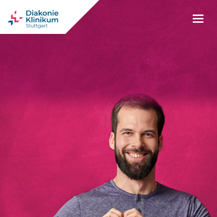
www.diakonie-kliniku
Karriere im Diakonie-Klinikum. Wir
freuen uns auf dich.
Arbeiten
Ausbildung
Studium
Praktikum
Kontakt
im
im
im
&
zu uns
Diakonie-
Diakonie-
Diakonie-
Freiwilligendienst
Klinikum
Klinikum
Klinikum
Kontaktform
Freiwilligendienst
Anfahrt
Stellenangebote
Pflegefachmann
Duales
(FSJ &
Hinweise
/
Studium
BFD)
Pflege-
zur
Pflegefachfrau
Pflege
und
Pflegepraktikum
Bewerbung
(B.Sc.)
Funktionsdienst
Gesundheits-
Trainee