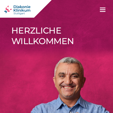
www.diakonie-kliniku
HERZLICHE
Karriere im Diakonie-Klinikum. Wir
WILLKOMMEN
freuen uns auf dich.
Arbeiten
Ausbildung
Studium
Praktikum
Kontakt
im
im
im
&
zu uns
Diakonie-
Diakonie-
Diakonie-
Freiwilligendienst
Klinikum
Klinikum
Klinikum
Kontaktform
Freiwilligendienst
Anfahrt
Stellenangebote
Pflegefachmann
Duales
(FSJ &
Hinweise
/
Studium
BFD)
Pflege-
zur
Pflegefachfrau
Pflege
und
Pflegepraktikum
Bewerbung
(B.Sc.)
Funktionsdienst
Gesundheits-
Trainee