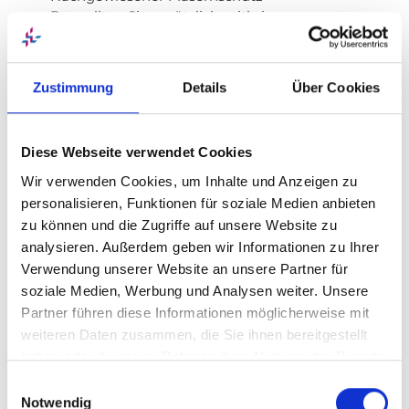
Das sollten Sie zusätzlich mitbringen:
Selbständigkeit, strukturiertes Arbeiten,
Kommunikationsfähigkeit und Eigeninitiative
Zustimmung
Details
Über Cookies
Rahmenbedingungen
Studienbeginn: jährlich am 1. Oktober
Diese Webseite verwendet Cookies
Studiendauer: 3 Jahre
Abschluss: Bachelor of Science (B. Sc.)
Wir verwenden Cookies, um Inhalte und Anzeigen zu
Studienphase mit Modul-Prüfungen
personalisieren, Funktionen für soziale Medien anbieten
Theoriesemester und Praxisphasen von je 12
zu können und die Zugriffe auf unsere Website zu
Wochen
analysieren. Außerdem geben wir Informationen zu Ihrer
Verwendung unserer Website an unsere Partner für
Ausbildungsvergütung
soziale Medien, Werbung und Analysen weiter. Unsere
Partner führen diese Informationen möglicherweise mit
nach TVAöD-BBiG ab 1. Mai 2026
weiteren Daten zusammen, die Sie ihnen bereitgestellt
im ersten Ausbildungsjahr 1.368,26 €
haben oder die sie im Rahmen Ihrer Nutzung der Dienste
im zweiten Ausbildungsjahr 1.418,20 €
gesammelt haben. Sie geben Einwilligung zu unseren
Einwilligungsauswahl
im dritten Ausbildungsjahr 1.464,02 €
Cookies, wenn Sie unsere Webseite weiterhin nutzen.
Notwendig