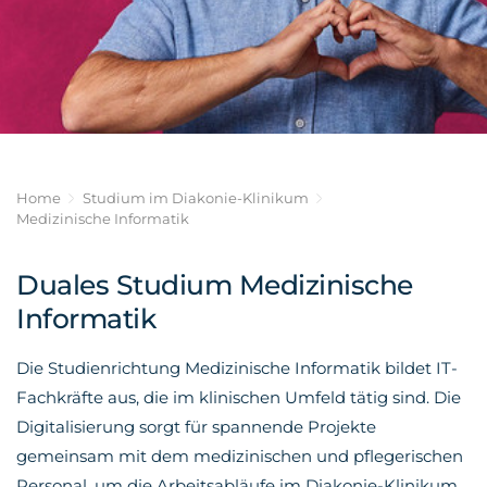
Impressum
und
BWL-
Ausländische
Pflegedirektion
Krankenpflegehilfe
Gesundheitsmanagement
Datenschutz
Pflegekräfte
Operationstechnische
Medizinische
Ärztlicher
Assistenz
Informatik
Dienst
Anästhesietechnische
Wirtschaftsinformatik
Medizinische
Assistenz
E-
Fachangestellte
Health
Medizinische/r
MVZ /
Technologin/Technologe
Soziale
Praxen
Home
Studium im Diakonie-Klinikum
in der
Arbeit
OTA
Medizinische Informatik
Radiologie
im
(MTR)
Gesundheitswesen
Verwaltung
und IT
Medizinische
PJ —
Duales Studium Medizinische
Fachangestellte
Praktisches
Weitere
Informatik
Jahr
Bereiche
Fachkraft
für
Führungsziele
Die Studienrichtung Medizinische Informatik bildet IT-
Medizinprodukteaufbereitung
Ehrenamt
Fachkräfte aus, die im klinischen Umfeld tätig sind. Die
Kaufleute
Zertifizierung
im
Digitalisierung sorgt für spannende Projekte
"Great
Gesundheitswesen
Place
gemeinsam mit dem medizinischen und pflegerischen
Büromanagement
To
Personal, um die Arbeitsabläufe im Diakonie-Klinikum